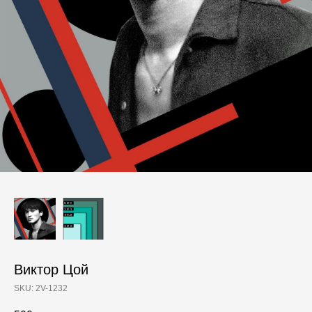
Виктор Цой
SKU:
2V-1232