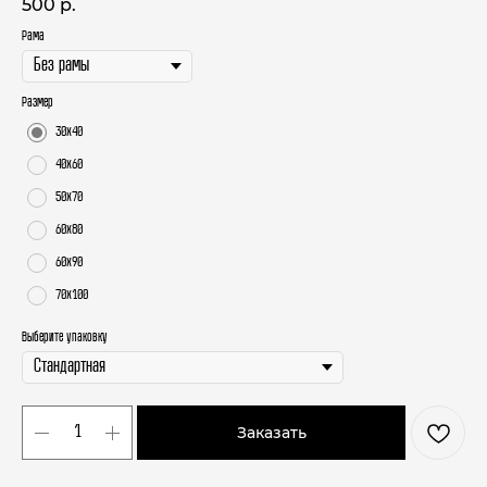
500
р.
Рама
Размер
30х40
40х60
50х70
60х80
60х90
70х100
Выберите упаковку
Заказать