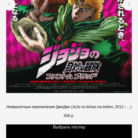
Невероятные приключения ДжоДжо (JoJo no kimyo na boken, 2012 – ...)
500
р.
Выбрать постер