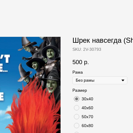
Шрек навсегда (Shr
SKU:
2V-30793
500
р.
Рама
Размер
30х40
40х60
50х70
60х80