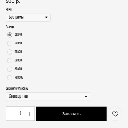
500
р.
Рама
Размер
30х40
40х60
50х70
60х80
60х90
70х100
Выберите упаковку
Заказать