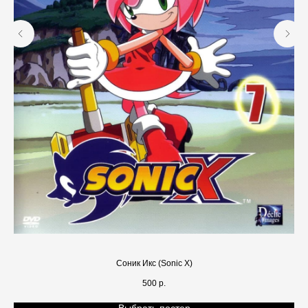
Соник Икс (Sonic X)
500
р.