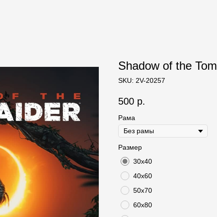
Shadow of the Tom
SKU:
2V-20257
500
р.
Рама
Размер
30х40
40х60
50х70
60х80