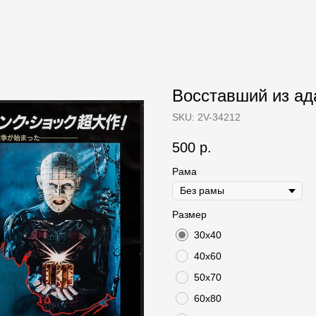
Восставший из ада 
SKU:
2V-34212
500
р.
Рама
Размер
30х40
40х60
50х70
60х80