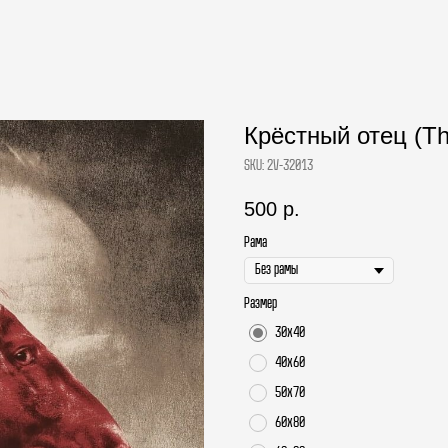
Крёстный отец (Th
SKU:
2V-32013
500
р.
Рама
Размер
30х40
40х60
50х70
60х80