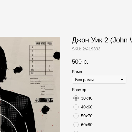
Джон Уик 2 (John W
SKU:
2V-19393
500
р.
Рама
Размер
30х40
40х60
50х70
60х80