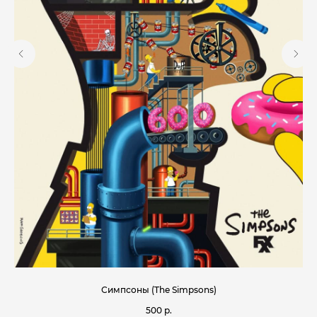
Симпсоны (The Simpsons)
500
р.