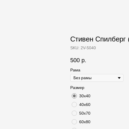
Стивен Спилберг (
SKU:
2V-5040
500
р.
Рама
Размер
30х40
40х60
50х70
60х80