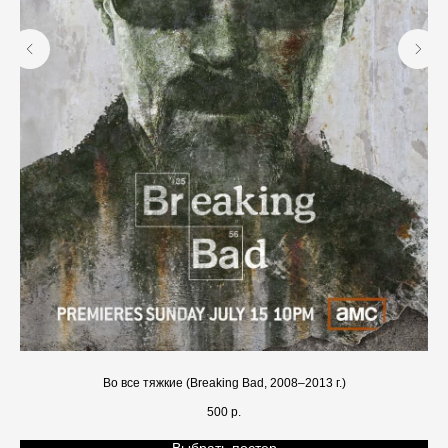
Во все тяжкие (Breaking Bad, 2008–2013 г.)
У
500
р.