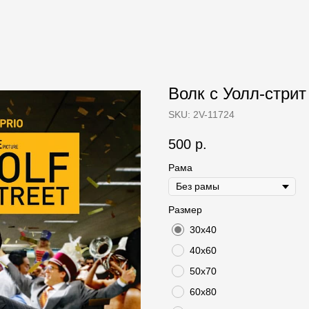
Волк с Уолл-стрит (
SKU:
2V-11724
500
р.
Рама
Размер
30х40
40х60
50х70
60х80