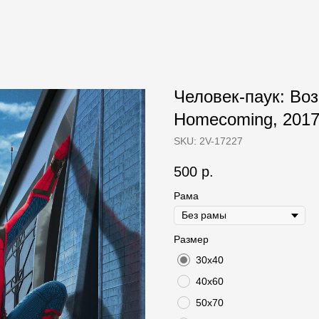
Человек-паук: Во
Homecoming, 2017 
SKU:
2V-17227
500
р.
Рама
Размер
30х40
40х60
50х70