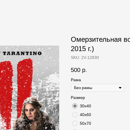
Омерзительная вос
2015 г.)
SKU:
2V-12830
500
р.
Рама
Размер
30х40
40х60
50х70