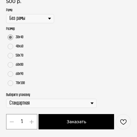
500
р.
Рама
Размер
30х40
40х60
50х70
60х80
60х90
70х100
Выберите упаковку
Заказать