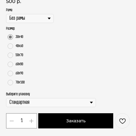
500
р.
Рама
Размер
30х40
40х60
50х70
60х80
60х90
70х100
Выберите упаковку
Заказать