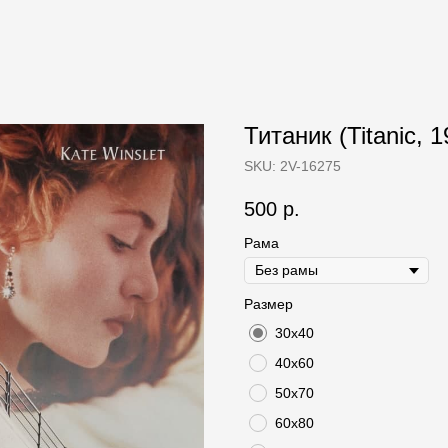
Титаник (Titanic, 1
SKU:
2V-16275
500
р.
Рама
Размер
30х40
40х60
50х70
60х80