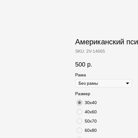
Американский псих
SKU:
2V-14665
500
р.
Рама
Размер
30х40
40х60
50х70
60х80