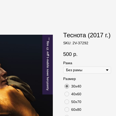
Теснота (2017 г.)
SKU:
2V-37292
500
р.
Рама
Размер
30х40
40х60
50х70
60х80