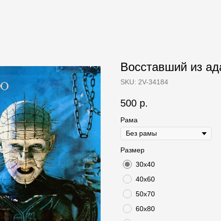
Восставший из ада 
SKU:
2V-34184
500
р.
Рама
Размер
30х40
40х60
50х70
60х80