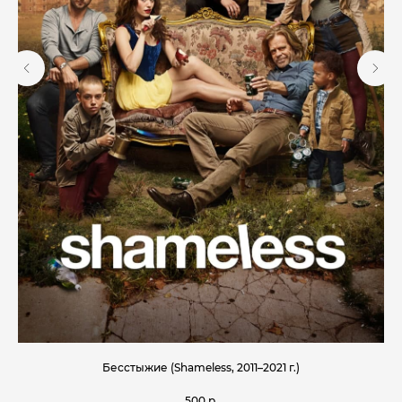
Бесстыжие (Shameless, 2011–2021 г.)
Ам
500
р.