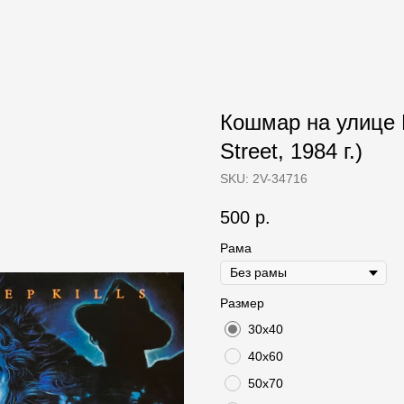
Кошмар на улице 
Street, 1984 г.)
SKU:
2V-34716
500
р.
Рама
Размер
30х40
40х60
50х70