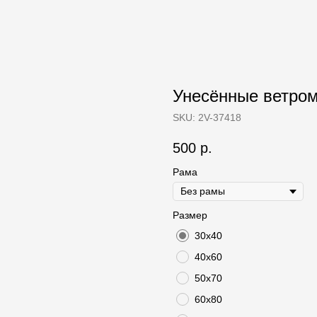
Унесённые ветром 
SKU:
2V-37418
500
р.
Рама
Размер
30х40
40х60
50х70
60х80