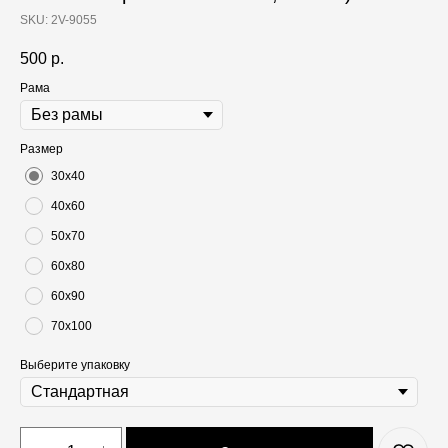
SKU:
2V-9055
500
р.
Рама
Размер
30х40
40х60
50х70
60х80
60х90
70х100
Выберите упаковку