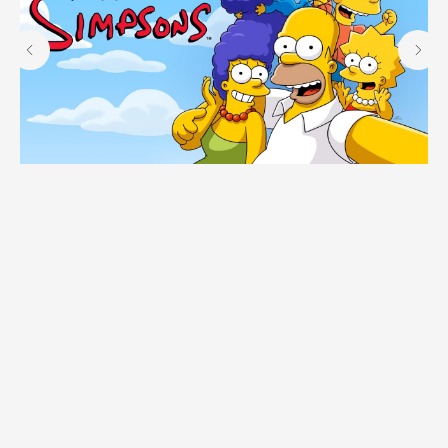
Симпсоны (The Simpsons)
500
р.