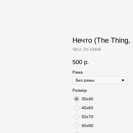
Нечто (The Thing, 
SKU:
2V-10466
500
р.
Рама
Размер
30х40
40х60
50х70
60х80