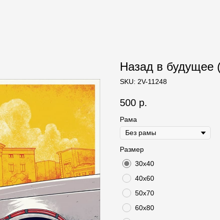
Назад в будущее (B
SKU:
2V-11248
500
р.
Рама
Размер
30х40
40х60
50х70
60х80