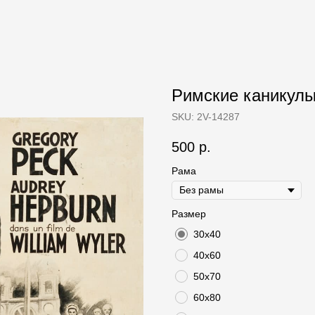
Римские каникулы 
SKU:
2V-14287
500
р.
Рама
Размер
30х40
40х60
50х70
60х80