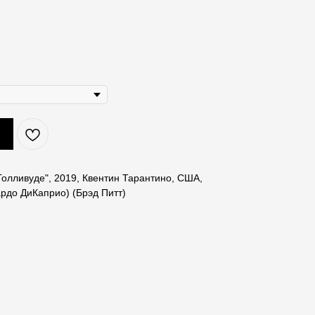
олливуде", 2019, Квентин Тарантино, США,
рдо ДиКаприо) (Брэд Питт)