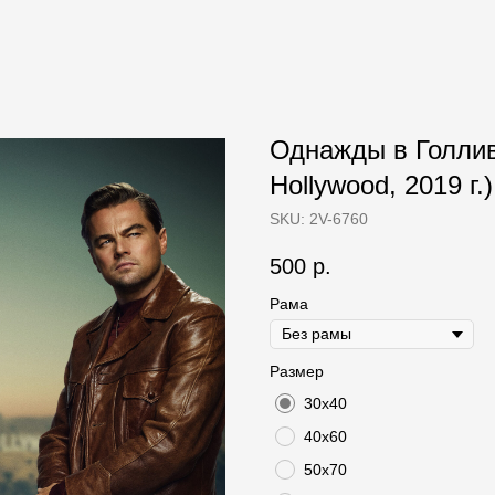
Однажды в Голливу
Hollywood, 2019 г.)
SKU:
2V-6760
500
р.
Рама
Размер
30х40
40х60
50х70