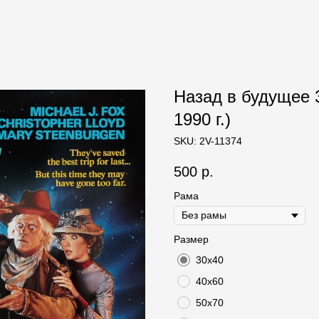
Назад в будущее 3 
1990 г.)
SKU:
2V-11374
500
р.
Рама
Размер
30х40
40х60
50х70