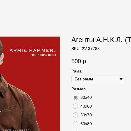
Агенты А.Н.К.Л. (T
SKU:
2V-37783
500
р.
Рама
Размер
30х40
40х60
50х70
60х80