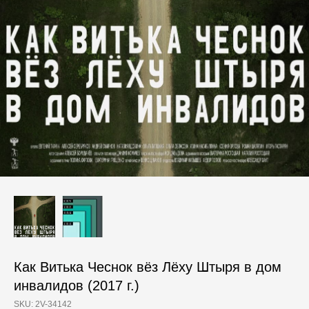
Как Витька Чеснок вёз Лёху Штыря в дом
инвалидов (2017 г.)
SKU:
2V-34142