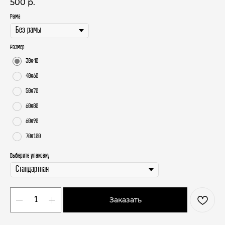
500
р.
Рама
Размер
30х40
40х60
50х70
60х80
60х90
70х100
Выберите упаковку
Заказать