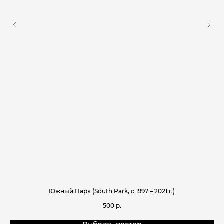
Южный Парк (South Park, с 1997 – 2021 г.)
Б
500
р.