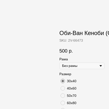
Оби-Ван Кеноби (O
SKU:
2V-66473
500
р.
Рама
Размер
30х40
40х60
50х70
60х80