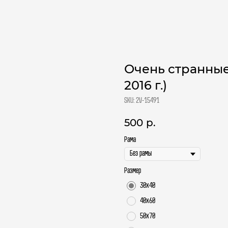
Очень странные 
2016 г.)
SKU:
2V-15491
500
р.
Рама
Размер
30х40
40х60
50х70