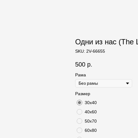
Одни из нас (The L
SKU:
2V-66655
500
р.
Рама
Размер
30х40
40х60
50х70
60х80