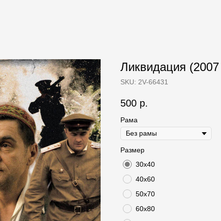
Ликвидация (2007 
SKU:
2V-66431
500
р.
Рама
Размер
30х40
40х60
50х70
60х80