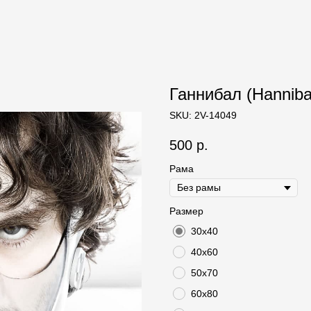
Ганнибал (Hannibal
SKU:
2V-14049
500
р.
Рама
Размер
30х40
40х60
50х70
60х80