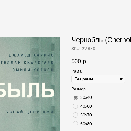
Чернобль (Chernob
SKU:
2V-686
500
р.
Рама
Размер
30х40
40х60
50х70
60х80