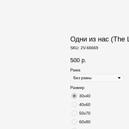
Одни из нас (The L
SKU:
2V-66669
500
р.
Рама
Размер
30х40
40х60
50х70
60х80