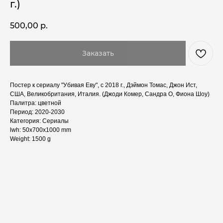
г.)
500,00
р.
Заказать
Постер к сериалу "Убивая Еву", с 2018 г., Дэймон Томас, Джон Ист,
США, Великобритания, Италия. (Джоди Комер, Сандра О, Фиона Шоу)
Палитра: цветной
Период: 2020-2030
Категория: Сериалы
lwh: 50x700x1000 mm
Weight: 1500 g