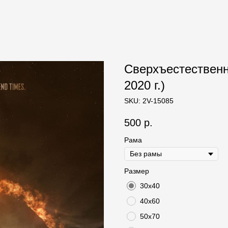
Сверхъестественно
2020 г.)
SKU:
2V-15085
500
р.
Рама
Размер
30х40
40х60
50х70