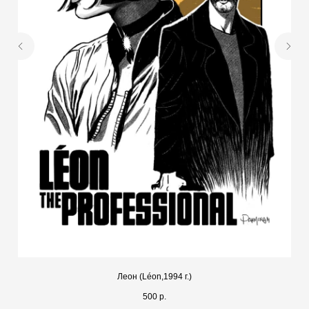
Леон (Léon,1994 г.)
500
р.