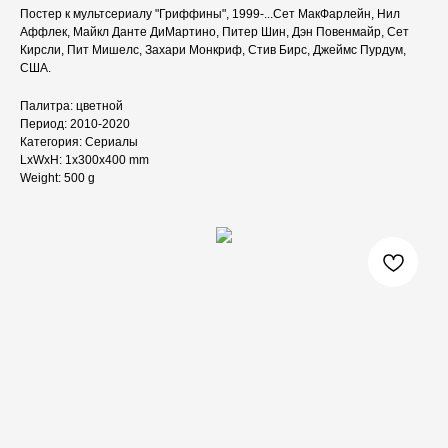
Постер к мультсериалу "Гриффины", 1999-...Сет МакФарлейн, Нил
Аффлек, Майкл Данте ДиМартино, Питер Шин, Дэн Повенмайр, Сет
Кирсли, Пит Мишелс, Захари Монкриф, Стив Бирс, Джеймс Пурдум,
США.
Палитра: цветной
Период: 2010-2020
Категория: Сериалы
LxWxH: 1x300x400 mm
Weight: 500 g