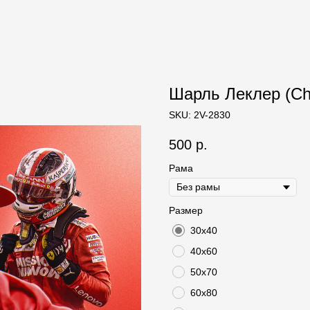
Шарль Леклер (Cha
SKU:
2V-2830
500
р.
Рама
Размер
30х40
40х60
50х70
60х80