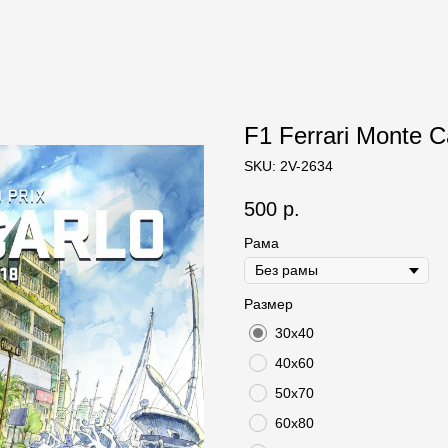
F1 Ferrari Monte C
SKU:
2V-2634
500
р.
Рама
Размер
30х40
40х60
50х70
60х80